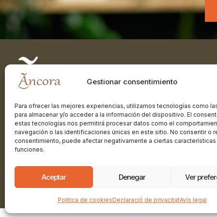
Gestionar consentimiento
Para ofrecer las mejores experiencias, utilizamos tecnologías como la
Centre d’Especialitats Psicològiques
para almacenar y/o acceder a la información del dispositivo. El consen
estas tecnologías nos permitirá procesar datos como el comportamie
navegación o las identificaciones únicas en este sitio. No consentir o re
Autoritzat per la Generalitat de Catalunya
consentimiento, puede afectar negativamente a ciertas características
Departament de Salut
funciones.
Nº Registre:
E08780880
Aceptar
Denegar
Ver prefe
Avís legal
|
Privacitat
|
Cookies
Politica de cookies
Declaració de privacitat
Avís legal