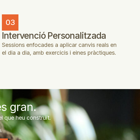
03
Intervenció Personalitzada
Sessions enfocades a aplicar canvis reals en
el dia a dia, amb exercicis i eines pràctiques.
és gran.
el que heu construït.
.