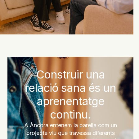
Construir una
relació sana és un
aprenentatge
continu.
A Àncora entenem la parella com un
projecte viu que travessa diferents