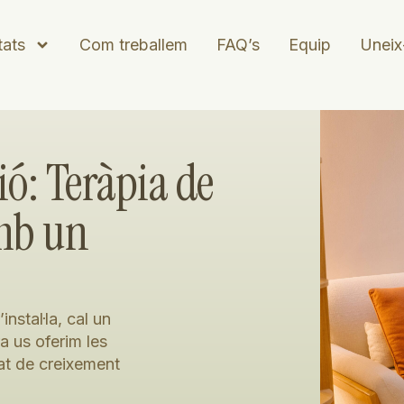
tats
Com treballem
FAQ’s
Equip
Uneix
ó: Teràpia de
amb un
nstal·la, cal un
a us oferim les
tat de creixement