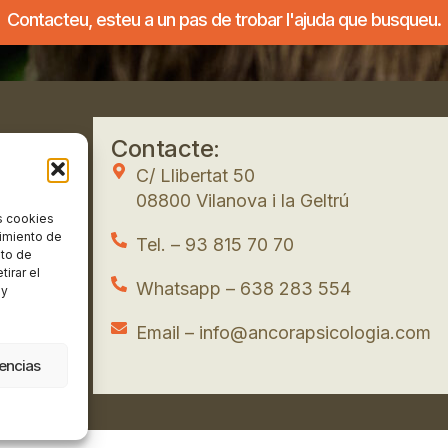
Contacteu, esteu a un pas de trobar l'ajuda que busqueu.
Contacte:
C/ Llibertat 50
08800 Vilanova i la Geltrú
s cookies
timiento de
Tel. – 93 815 70 70
nto de
tirar el
Whatsapp – 638 283 554
 y
Email – info@ancorapsicologia.com
rencias