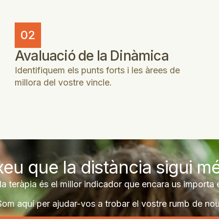
02
Avaluació de la Dinàmica
Identifiquem els punts forts i les àrees de
millora del vostre vincle.
eu que la distància sigui m
a teràpia és el millor indicador que encara us importa 
Som aquí per ajudar-vos a trobar el vostre rumb de nou