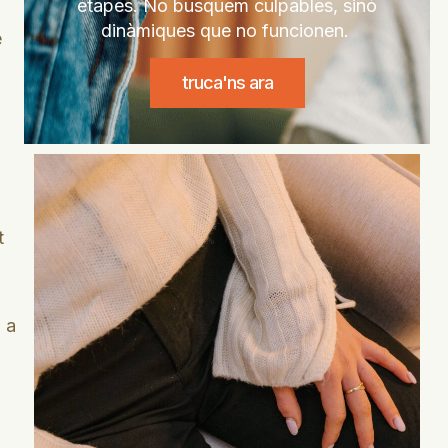
etapes. No busquem culpables, sinó
dinàmiques que no funcionen.
e
truca'ns ara
t
i a