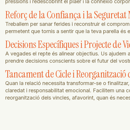
pressions i redescobrint el plaer i la connexió corpo
Reforç de la Confiança i la Seguretat
Treballem per sanar ferides i reconstruir el compromí
permetent que tornis a sentir que la teva parella és e
Decisions Específiques i Projecte de V
A vegades el repte és alinear objectius. Us ajudem a
prendre decisions conscients sobre el futur del vost
Tancament de Cicle i Reorganització d
Quan la relació necessita transformar-se o finalitz
claredat i responsabilitat emocional. Facilitem una c
reorganització dels vincles, afavorint, quan és nece