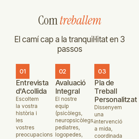
Com
treballem
El camí cap a la tranquil·litat en 3
passos
01
02
03
Entrevista
Avaluació
Pla de
d'Acollida
Integral
Treball
Personalitzat
Escoltem
El nostre
la vostra
equip
Dissenyem
història i
(psicòlegs,
una
les
neuropsicòlegs,
intervenció
vostres
pediatres,
a mida,
preocupacions
logopedes,
coordinada