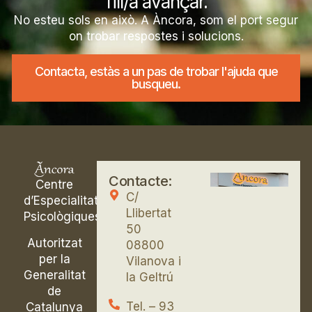
fill/a avançar.
No esteu sols en això. A Àncora, som el port segur
on trobar respostes i solucions.
Contacta, estàs a un pas de trobar l'ajuda que
busqueu.
Contacte:
Centre
C/
d’Especialitats
Llibertat
Psicològiques
50
Autoritzat
08800
per la
Vilanova i
Generalitat
la Geltrú
de
Tel. – 93
Catalunya