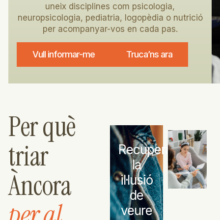
uneix disciplines com psicologia,
neuropsicologia, pediatria, logopèdia o nutrició
per acompanyar-vos en cada pas.
Vull informar-me
Truca’ns ara
Per què
triar
Recupera
la
Àncora
il·lusió
de
per al
veure