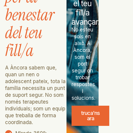
el teu
benestar
fill/a
avançar.
del teu
No esteu
sols en
fill/a
això. A
Àncora,
som el
port
A Àncora sabem que,
segur on
quan un nen o
trobar
adolescent pateix, tota la
respostes
família necessita un punt
i
de suport segur. No som
solucions.
només terapeutes
individuals; som un equip
truca'ns
que treballa de forma
ara
coordinada.