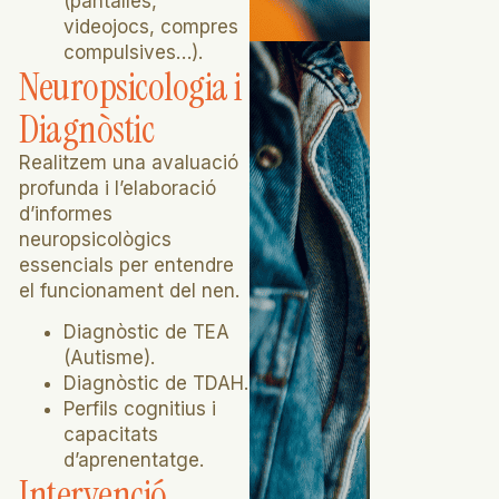
(pantalles,
videojocs, compres
compulsives…).
Neuropsicologia i
Diagnòstic
Realitzem una avaluació
profunda i l’elaboració
d’informes
neuropsicològics
essencials per entendre
el funcionament del nen.
Diagnòstic de TEA
(Autisme).
Diagnòstic de TDAH.
Perfils cognitius i
capacitats
d’aprenentatge.
Intervenció