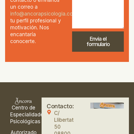
un correo a
info@ancorapsicologia.com
con
tu perfil profesional y
motivación. Nos
encantaría
Envia el
conocerte.
formulario
Contacto:
Centro de
C/
Especialidades
Llibertat
Psicológicas
50
Autorizado
08800