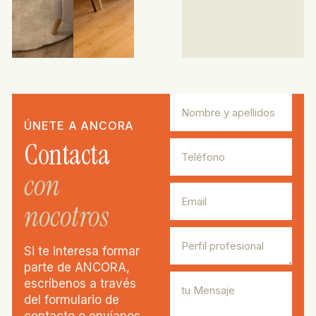
ÚNETE A ANCORA
Contacta
con
nocotros
Si te interesa formar
parte de ANCORA,
escríbenos a través
del formulario de
contacto o envíanos